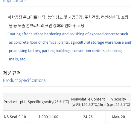
Applications
ㆍ화학공장 콘크리트 바닥, 농업 창고 및 가공공장, 주차건물, 컨벤션센터, 쇼핑
몰 등 노출 콘크리트의 표면 강화와 연마 후 코팅
ㆍCoating after surface hardening and polishing of exposed concrete such
as concrete floor of chemical plants, agricultural storage warehouse and
processing factory, parking buildings, convention centers, shopping
malls, etc.
제품규격
Product Specifications
Nonvolatile Content
Viscosity
Product
pH
Specific gravity(25±1℃)
(wt%,150±2℃,1hr)
(cps, 25±1℃)
NS-Seal
9-10
1.000-1.100
24-26
Max. 20